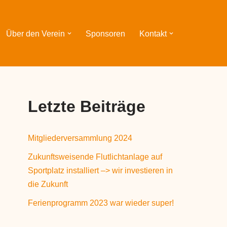
Über den Verein
Sponsoren
Kontakt
Letzte Beiträge
Mitgliederversammlung 2024
Zukunftsweisende Flutlichtanlage auf
Sportplatz installiert –> wir investieren in
die Zukunft
Ferienprogramm 2023 war wieder super!