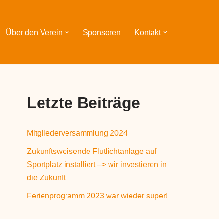
Über den Verein
Sponsoren
Kontakt
Letzte Beiträge
Mitgliederversammlung 2024
Zukunftsweisende Flutlichtanlage auf
Sportplatz installiert –> wir investieren in
die Zukunft
Ferienprogramm 2023 war wieder super!