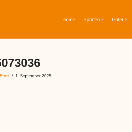
Home
Sparten
Galerie
5073036
Ernst
1. September 2025