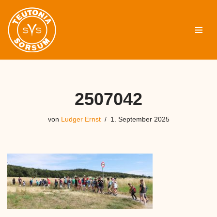
Zum
Inhalt
springen
2507042
von
Ludger Ernst
1. September 2025