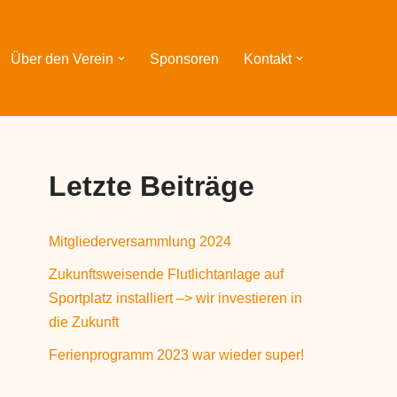
Über den Verein
Sponsoren
Kontakt
Letzte Beiträge
Mitgliederversammlung 2024
Zukunftsweisende Flutlichtanlage auf
Sportplatz installiert –> wir investieren in
die Zukunft
Ferienprogramm 2023 war wieder super!