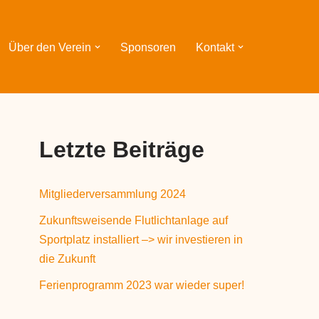
Über den Verein
Sponsoren
Kontakt
Letzte Beiträge
Mitgliederversammlung 2024
Zukunftsweisende Flutlichtanlage auf
Sportplatz installiert –> wir investieren in
die Zukunft
Ferienprogramm 2023 war wieder super!