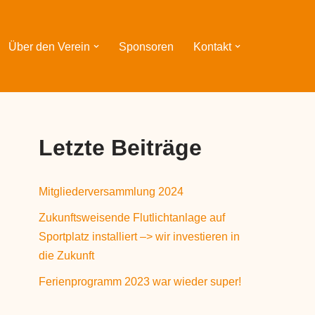
Über den Verein
Sponsoren
Kontakt
Letzte Beiträge
Mitgliederversammlung 2024
Zukunftsweisende Flutlichtanlage auf
Sportplatz installiert –> wir investieren in
die Zukunft
Ferienprogramm 2023 war wieder super!